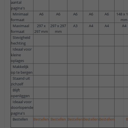
aantal
pagina's
Minimaal
A6
A6
A6
A6
A6
148 x 
formaat
mm
Maximaal
297 x
297 x 297
A3
A4
A4
A4
formaat
297 mm
mm
Stevigheid
hechting
Ideaal voor
kleine
oplages
Makkelijk
op te bergen
Staand uit
zichzelf
Blijft
openliggen
Ideaal voor
doorlopende
pagina's
Bestellen
Bestellen
Bestellen
Bestellen
Bestellen
Bestellen
B