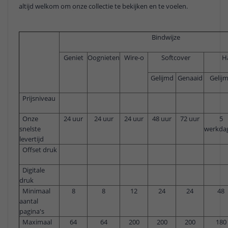
altijd welkom om onze collectie te bekijken en te voelen.
Bindwijze
Geniet
Oognieten
Wire-o
Softcover
H
Gelijmd
Genaaid
Gelij
Prijsniveau
Onze
24 uur
24 uur
24 uur
48 uur
72 uur
5
snelste
werkda
levertijd
Offset druk
Digitale
druk
Minimaal
8
8
12
24
24
48
aantal
pagina's
Maximaal
64
64
200
200
200
180