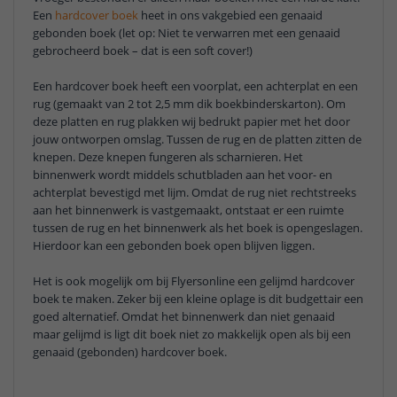
Een
hardcover boek
heet in ons vakgebied een genaaid
gebonden boek (let op: Niet te verwarren met een genaaid
gebrocheerd boek – dat is een soft cover!)
Een hardcover boek heeft een voorplat, een achterplat en een
rug (gemaakt van 2 tot 2,5 mm dik boekbinderskarton). Om
deze platten en rug plakken wij bedrukt papier met het door
jouw ontworpen omslag. Tussen de rug en de platten zitten de
knepen. Deze knepen fungeren als scharnieren. Het
binnenwerk wordt middels schutbladen aan het voor- en
achterplat bevestigd met lijm. Omdat de rug niet rechtstreeks
aan het binnenwerk is vastgemaakt, ontstaat er een ruimte
tussen de rug en het binnenwerk als het boek is opengeslagen.
Hierdoor kan een gebonden boek open blijven liggen.
Het is ook mogelijk om bij Flyersonline een gelijmd hardcover
boek te maken. Zeker bij een kleine oplage is dit budgettair een
goed alternatief. Omdat het binnenwerk dan niet genaaid
maar gelijmd is ligt dit boek niet zo makkelijk open als bij een
genaaid (gebonden) hardcover boek.