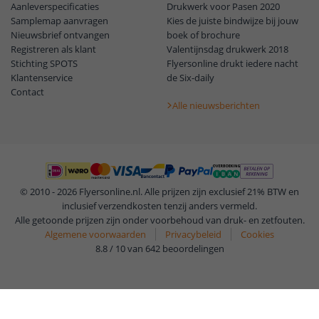
Aanleverspecificaties
Drukwerk voor Pasen 2020
Samplemap aanvragen
Kies de juiste bindwijze bij jouw
Nieuwsbrief ontvangen
boek of brochure
Registreren als klant
Valentijnsdag drukwerk 2018
Stichting SPOTS
Flyersonline drukt iedere nacht
Klantenservice
de Six-daily
Contact
Alle nieuwsberichten
© 2010 - 2026 Flyersonline.nl. Alle prijzen zijn exclusief 21% BTW en
inclusief verzendkosten tenzij anders vermeld.
Alle getoonde prijzen zijn onder voorbehoud van druk- en zetfouten.
Algemene voorwaarden
Privacybeleid
Cookies
8.8 / 10 van 642 beoordelingen