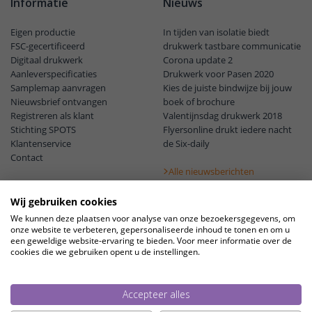
Informatie
Nieuws
Eigen productie
In tijden van isolatie biedt
FSC-gecertificeerd
drukwerk tastbare communicatie
Digitaal drukwerk
Corona update 2
Aanleverspecificaties
Drukwerk voor Pasen 2020
Samplemap aanvragen
Kies de juiste bindwijze bij jouw
Nieuwsbrief ontvangen
boek of brochure
Registreren als klant
Valentijnsdag drukwerk 2018
Stichting SPOTS
Flyersonline drukt iedere nacht
Klantenservice
de Six-daily
Contact
Alle nieuwsberichten
Wij gebruiken cookies
We kunnen deze plaatsen voor analyse van onze bezoekersgegevens, om
onze website te verbeteren, gepersonaliseerde inhoud te tonen en om u
een geweldige website-ervaring te bieden. Voor meer informatie over de
cookies die we gebruiken opent u de instellingen.
© 2010 - 2026 Flyersonline.nl. Alle prijzen zijn exclusief 21% BTW en
inclusief verzendkosten tenzij anders vermeld.
Alle getoonde prijzen zijn onder voorbehoud van druk- en zetfouten.
Accepteer alles
Algemene voorwaarden
Privacybeleid
Cookies
8.8 / 10 van 642 beoordelingen