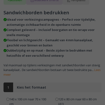
Bestellen
Maatwerk offerte
Templates
Sandwichborden bedrukken
Ideaal voor verkiezingscampagnes – Perfect voor tijdelijke,
actiematige zichtbaarheid in de openbare ruimte
Compleet geleverd – Inclusief boorgaten en tie-wraps voor
snelle montage
Flexibel en lichtgewicht – Gemaakt van 4 mm kanaalplaat,
geschikt voor binnen en buiten
Dubbelzijdig en op maat – Beide zijden te bedrukken met
hetzelfde of een verschillend ontwerp
Val maximaal op tijdens verkiezingen met sandwichborden van stevig
kanaalplaat.. De sandwichborden bestaan uit twee bedrukte pa...
Lees
meer
1
Kies het formaat
140 x 100 cm naar 70 x 100
120 x 80 cm naar 60 x 80 cm
cm
(A1)