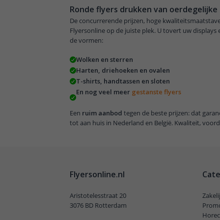
Ronde flyers drukken van oerdegelijke 
De concurrerende prijzen, hoge kwaliteitsmaatstaven
Flyersonline op de juiste plek. U tovert uw display
de vormen:
Wolken en sterren
Harten, driehoeken en ovalen
T-shirts, handtassen en sloten
En nog veel meer
gestanste flyers
Een
ruim aanbod
tegen de beste prijzen: dat garan
tot aan huis in Nederland en België. Kwaliteit, voord
Flyersonline.nl
Cate
Aristotelesstraat 20
Zakel
3076 BD Rotterdam
Promo
Horec