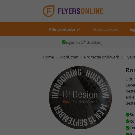
Alle producten
Product index
Ei
Eigen FSC
®
drukkerij
Home
Producten
Promotie drukwerk
Flyer
Ron
U zul
Lever
beste
enkel
Beste
Sn
Ro
Ee
Gr