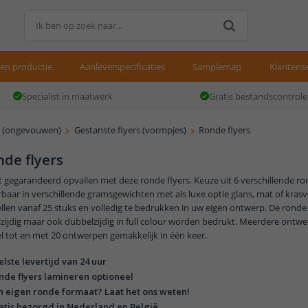
gen productie
Aanleverspecificaties
Samplemap
Klantense
Specialist in maatwerk
Gratis bestandscontrole
s (ongevouwen)
Gestanste flyers (vormpjes)
Ronde flyers
de flyers
t gegarandeerd opvallen met deze ronde flyers. Keuze uit 6 verschillende r
baar in verschillende gramsgewichten met als luxe optie glans, mat of krasv
llen vanaf 25 stuks en volledig te bedrukken in uw eigen ontwerp. De ronde
zijdig maar ook dubbelzijdig in full colour worden bedrukt. Meerdere ontw
l tot en met 20 ontwerpen gemakkelijk in één keer.
elste levertijd van 24 uur
nde flyers lamineren optioneel
n eigen ronde formaat? Laat het ons weten!
atis bezorgd in Nederland en België