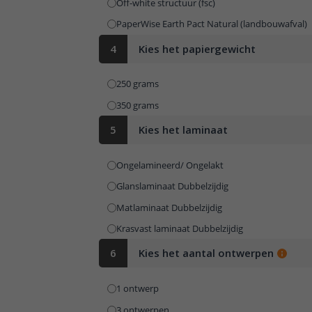
Off-white structuur (fsc)
PaperWise Earth Pact Natural (landbouwafval)
4
Kies het papiergewicht
250 grams
350 grams
5
Kies het laminaat
Ongelamineerd/ Ongelakt
Glanslaminaat Dubbelzijdig
Matlaminaat Dubbelzijdig
Krasvast laminaat Dubbelzijdig
6
Kies het aantal ontwerpen
1 ontwerp
3 ontwerpen