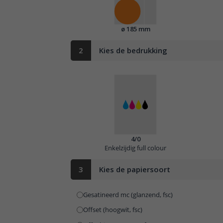
ø 185 mm
2
Kies de bedrukking
4/0
Enkelzijdig full colour
3
Kies de papiersoort
Gesatineerd mc (glanzend, fsc)
Offset (hoogwit, fsc)