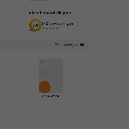
Klantbeoordelingen
642 beoordelingen
8.8
★★★★★
★★★★★
Tekstweergave
ø 148 mm