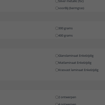
Silver metallic (fsc)
voorBij (bermgras)
300 grams
400 grams
Glanslaminaat Enkelzijdig
Matlaminaat Enkelzijdig
Krasvast laminaat Enkelzijdig
2 ontwerpen
4 ontwerpen