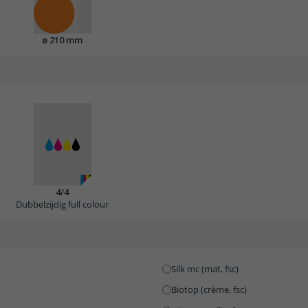
ø 210 mm
4/4
Dubbelzijdig full colour
Silk mc (mat, fsc)
Biotop (crème, fsc)