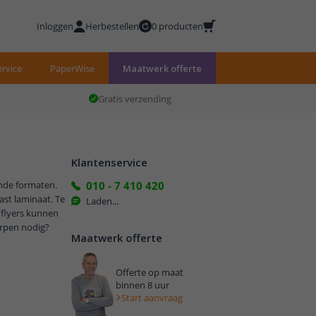
Inloggen
Herbestellen
0 producten
rvice
PaperWise
Maatwerk offerte
Gratis verzending
Klantenservice
onde formaten.
010 - 7 410 420
ast laminaat. Te
Laden...
 flyers kunnen
erpen nodig?
Maatwerk offerte
Offerte op maat
binnen 8 uur
Start aanvraag