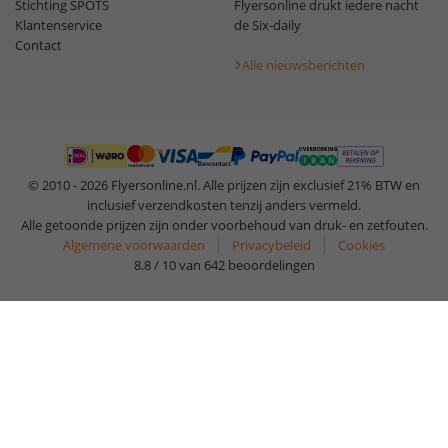
Stichting SPOTS
Flyersonline drukt iedere nacht
Klantenservice
de Six-daily
Contact
Alle nieuwsberichten
© 2010 - 2026 Flyersonline.nl. Alle prijzen zijn exclusief 21% BTW en
inclusief verzendkosten tenzij anders vermeld.
Alle getoonde prijzen zijn onder voorbehoud van druk- en zetfouten.
Algemene voorwaarden
Privacybeleid
Cookies
8.8 / 10 van 642 beoordelingen