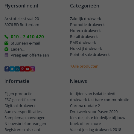
Flyersonline.nl
Categorieën
Aristotelesstraat 20
Zakelijk drukwerk
3076 BD Rotterdam
Promotie drukwerk
Horeca drukwerk
010 - 7 410 420
Retail drukwerk
PMS drukwerk
Stuur een e-mail
Huisstijl drukwerk
Laden...
Point of sale drukwerk
Vraag een offerte aan
Alle producten
Informatie
Nieuws
Eigen productie
In tijden van isolatie biedt
FSC-gecertificeerd
drukwerk tastbare communicatie
Digitaal drukwerk
Corona update 2
Aanleverspecificaties
Drukwerk voor Pasen 2020
Samplemap aanvragen
Kies de juiste bindwijze bij jouw
Nieuwsbrief ontvangen
boek of brochure
Registreren als klant
Valentijnsdag drukwerk 2018