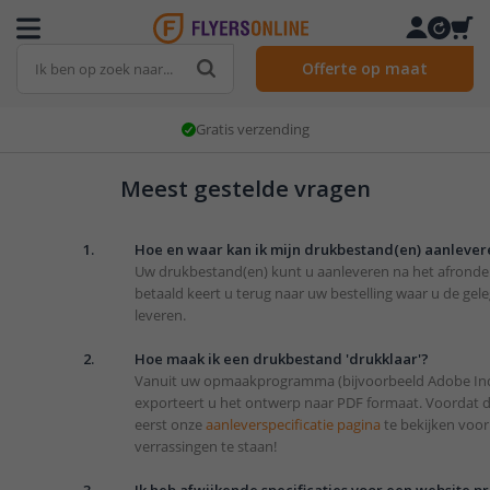
Offerte op maat
Gratis verzending
Meest gestelde vragen
1.
Hoe en waar kan ik mijn drukbestand(en) aanlever
Uw drukbestand(en) kunt u aanleveren na het afronden
betaald keert u terug naar uw bestelling waar u de gel
leveren.
2.
Hoe maak ik een drukbestand 'drukklaar'?
Vanuit uw opmaakprogramma (bijvoorbeeld Adobe Indes
exporteert u het ontwerp naar PDF formaat. Voordat
eerst onze
aanleverspecificatie pagina
te bekijken voor
verrassingen te staan!
3.
Ik heb afwijkende specificaties voor een website p