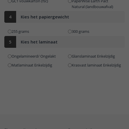
GC1 vouwkarton (fsc)
PaperWise Earth Pact
Natural (landbouwafval)
4
Kies het papiergewicht
255 grams
300 grams
5
Kies het laminaat
Ongelamineerd/ Ongelakt
Glanslaminaat Enkelzijdig
Matlaminaat Enkelzijdig
Krasvast laminaat Enkelzijdig