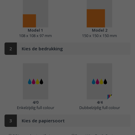
Model 1
Model 2
108 x 108 x 97 mm
150 x 150 x 150 mm
2
Kies de bedrukking
4/0
4/4
Enkelzijdig full colour
Dubbelzijdig full colour
3
Kies de papiersoort