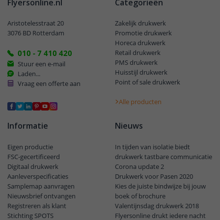
Flyersonline.nl
Categorieën
Aristotelesstraat 20
Zakelijk drukwerk
3076 BD Rotterdam
Promotie drukwerk
Horeca drukwerk
010 - 7 410 420
Retail drukwerk
PMS drukwerk
Stuur een e-mail
Huisstijl drukwerk
Laden...
Point of sale drukwerk
Vraag een offerte aan
Alle producten
Informatie
Nieuws
Eigen productie
In tijden van isolatie biedt
FSC-gecertificeerd
drukwerk tastbare communicatie
Digitaal drukwerk
Corona update 2
Aanleverspecificaties
Drukwerk voor Pasen 2020
Samplemap aanvragen
Kies de juiste bindwijze bij jouw
Nieuwsbrief ontvangen
boek of brochure
Registreren als klant
Valentijnsdag drukwerk 2018
Stichting SPOTS
Flyersonline drukt iedere nacht