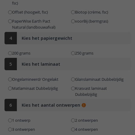
fsc)
Offset (hoogwit, fsc)
Biotop (crème, fsc)
PaperWise Earth Pact
voorBij (bermgras)
Natural (landbouwafval)
4
Kies het papiergewicht
200 grams
250 grams
5
Kies het laminaat
Ongelamineerd/ Ongelakt
Glanslaminaat Dubbelzijdig
Matlaminaat Dubbelzijdig
Krasvast laminaat
Dubbelzijdig
6
Kies het aantal ontwerpen
1 ontwerp
2 ontwerpen
3 ontwerpen
4 ontwerpen