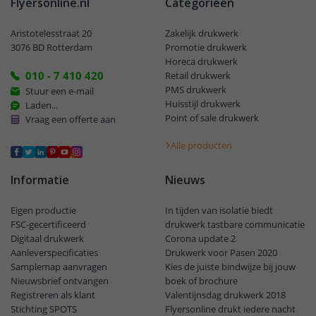
Flyersonline.nl
Categorieën
Aristotelesstraat 20
Zakelijk drukwerk
3076 BD Rotterdam
Promotie drukwerk
Horeca drukwerk
010 - 7 410 420
Retail drukwerk
PMS drukwerk
Stuur een e-mail
Huisstijl drukwerk
Laden...
Point of sale drukwerk
Vraag een offerte aan
Alle producten
Informatie
Nieuws
Eigen productie
In tijden van isolatie biedt
FSC-gecertificeerd
drukwerk tastbare communicatie
Digitaal drukwerk
Corona update 2
Aanleverspecificaties
Drukwerk voor Pasen 2020
Samplemap aanvragen
Kies de juiste bindwijze bij jouw
Nieuwsbrief ontvangen
boek of brochure
Registreren als klant
Valentijnsdag drukwerk 2018
Stichting SPOTS
Flyersonline drukt iedere nacht