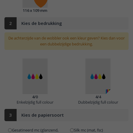
116 x 109 mm
2
Kies de bedrukking
De achterzijde van de wobbler ook een kleur geven? Kies dan voor
een dubbelzijdige bedrukking.
4/0
4/4
Enkelzijdig full colour
Dubbelzijdig full colour
3
Kies de papiersoort
Gesatineerd mc (glanzend,
Silk mc (mat, fsc)