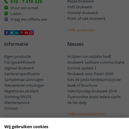
010 - 7 410 420
Retail drukwerk
PMS drukwerk
Stuur een e-mail
Huisstijl drukwerk
Laden...
Point of sale drukwerk
Vraag een offerte aan
Alle producten
Informatie
Nieuws
Eigen productie
In tijden van isolatie biedt
FSC-gecertificeerd
drukwerk tastbare communicatie
Digitaal drukwerk
Corona update 2
Aanleverspecificaties
Drukwerk voor Pasen 2020
Samplemap aanvragen
Kies de juiste bindwijze bij jouw
Nieuwsbrief ontvangen
boek of brochure
Registreren als klant
Valentijnsdag drukwerk 2018
Stichting SPOTS
Flyersonline drukt iedere nacht
Klantenservice
de Six-daily
Contact
Alle nieuwsberichten
Wij gebruiken cookies