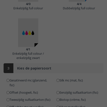
4/0
4/4
Enkelzijdig full colour
Dubbelzijdig full colour
4/1
Enkelzijdig full colour /
enkelzijdig zwart
3
Kies de papiersoort
Gesatineerd mc (glanzend,
Silk mc (mat, fsc)
fsc)
Offset (hoogwit, fsc)
Eenzijdig sulfaatkarton (fsc)
Tweezijdig sulfaatkarton (fsc)
Biotop (crème, fsc)
Off-white structuur (fsc)
Silver metallic (fsc)