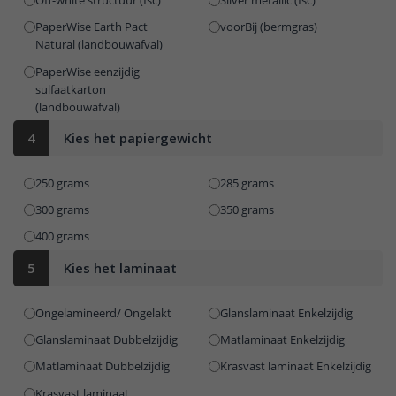
PaperWise Earth Pact
voorBij (bermgras)
Natural (landbouwafval)
PaperWise eenzijdig
sulfaatkarton
(landbouwafval)
4
Kies het papiergewicht
250 grams
285 grams
300 grams
350 grams
400 grams
5
Kies het laminaat
Ongelamineerd/ Ongelakt
Glanslaminaat Enkelzijdig
Glanslaminaat Dubbelzijdig
Matlaminaat Enkelzijdig
Matlaminaat Dubbelzijdig
Krasvast laminaat Enkelzijdig
Krasvast laminaat