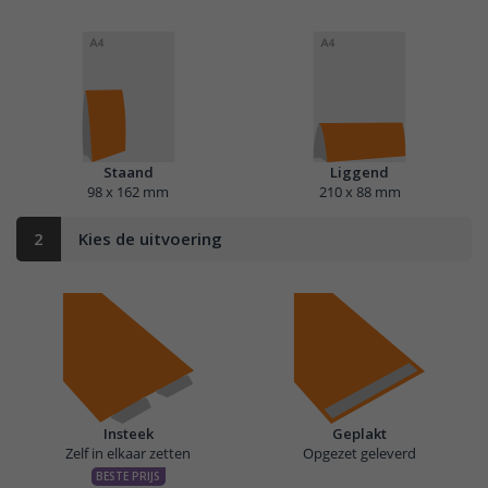
Staand
Liggend
98 x 162 mm
210 x 88 mm
2
Kies de uitvoering
Insteek
Geplakt
Zelf in elkaar zetten
Opgezet geleverd
BESTE PRIJS