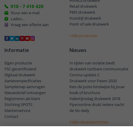
Horeca drukwerk
010 - 7 410 420
Retail drukwerk
PMS drukwerk
Stuur een e-mail
Huisstijl drukwerk
Laden...
Point of sale drukwerk
Vraag een offerte aan
Alle producten
Informatie
Nieuws
Eigen productie
In tijden van isolatie biedt
FSC-gecertificeerd
drukwerk tastbare communicatie
Digitaal drukwerk
Corona update 2
Aanleverspecificaties
Drukwerk voor Pasen 2020
Samplemap aanvragen
Kies de juiste bindwijze bij jouw
Nieuwsbrief ontvangen
boek of brochure
Registreren als klant
Valentijnsdag drukwerk 2018
Stichting SPOTS
Flyersonline drukt iedere nacht
Klantenservice
de Six-daily
Contact
Alle nieuwsberichten