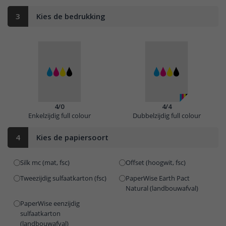
3
Kies de bedrukking
4/0
4/4
Enkelzijdig full colour
Dubbelzijdig full colour
4
Kies de papiersoort
Silk mc (mat, fsc)
Offset (hoogwit, fsc)
Tweezijdig sulfaatkarton (fsc)
PaperWise Earth Pact
Natural (landbouwafval)
PaperWise eenzijdig
sulfaatkarton
(landbouwafval)