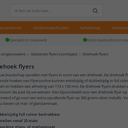
gen productie
Aanleverspecificaties
Samplemap
Klantense
Specialist in maatwerk
Gratis bestandscontrole
s (ongevouwen)
Gestanste flyers (vormpjes)
Driehoek flyers
ehoek flyers
uw boodschap opvallen met flyers in vorm van een driehoek. De driehoek f
onde hoeken van Flyersonline kunnen enkelzijdig of dubbelzijdig in full col
ukt en hebben een afmeting van 173 x 150 mm. De driehoek flyers drukken w
rsoort die past bij uw wensen. Kies bijvoorbeeld voor een driehoek flyer o
ineerd of ga voor een extra opvallende flyer op 300 grams silver metallic. V
u kiezen uit mat- of glanslaminaat.
bbelzijdig full colour bedrukbaar
stellen vanaf 25 stuks
werking glans- of matlaminaat