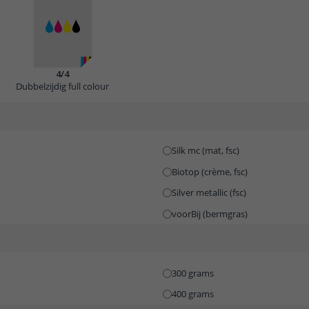
4/4
Dubbelzijdig full colour
Silk mc (mat, fsc)
Biotop (crème, fsc)
Silver metallic (fsc)
voorBij (bermgras)
300 grams
400 grams