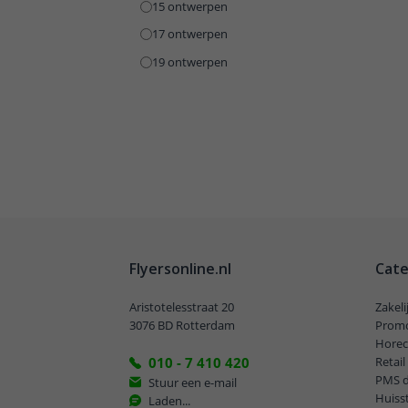
15 ontwerpen
17 ontwerpen
19 ontwerpen
Flyersonline.nl
Cate
Aristotelesstraat 20
Zakel
3076 BD Rotterdam
Promo
Horec
010 - 7 410 420
Retai
PMS 
Stuur een e-mail
Huisst
Laden...