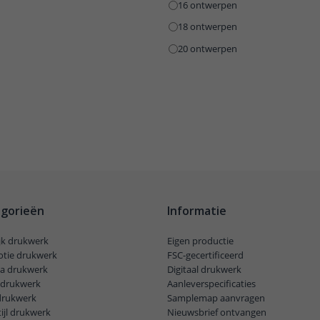
16 ontwerpen
18 ontwerpen
20 ontwerpen
gorieën
Informatie
ijk drukwerk
Eigen productie
tie drukwerk
FSC-gecertificeerd
a drukwerk
Digitaal drukwerk
l drukwerk
Aanleverspecificaties
drukwerk
Samplemap aanvragen
ijl drukwerk
Nieuwsbrief ontvangen