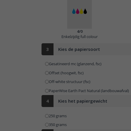
4/0
Enkelzijdig full colour
3
Kies de papiersoort
Gesatineerd mc (glanzend, fsc)
Offset (hoogwit, fsc)
Off-white structuur (fsc)
PaperWise Earth Pact Natural (landbouwafval)
4
Kies het papiergewicht
250 grams
350 grams