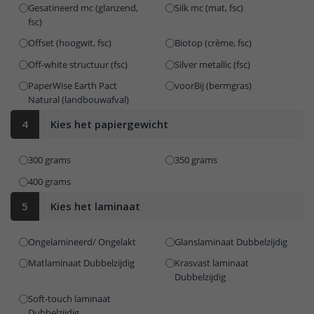
Gesatineerd mc (glanzend,
Silk mc (mat, fsc)
fsc)
Offset (hoogwit, fsc)
Biotop (crème, fsc)
Off-white structuur (fsc)
Silver metallic (fsc)
PaperWise Earth Pact
voorBij (bermgras)
Natural (landbouwafval)
4
Kies het papiergewicht
300 grams
350 grams
400 grams
5
Kies het laminaat
Ongelamineerd/ Ongelakt
Glanslaminaat Dubbelzijdig
Matlaminaat Dubbelzijdig
Krasvast laminaat
Dubbelzijdig
Soft-touch laminaat
Dubbelzijdig