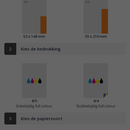
52 x 148 mm
55 x 210 mm
2
Kies de bedrukking
4/0
4/4
Enkelzijdig full colour
Dubbelzijdig full colour
3
Kies de papiersoort