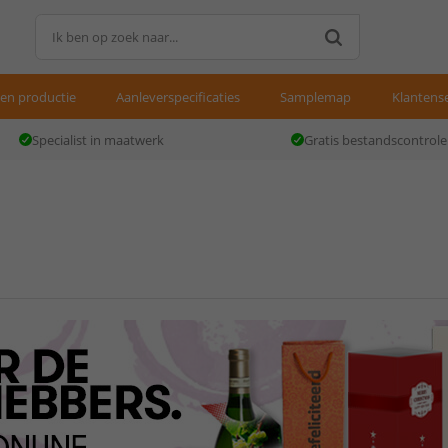
gen productie
Aanleverspecificaties
Samplemap
Klantense
Specialist in maatwerk
Gratis bestandscontrole