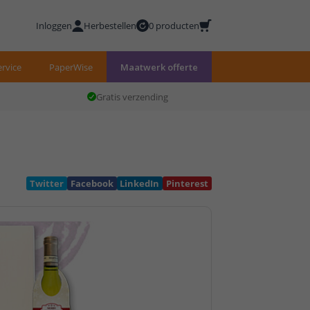
Inloggen
Herbestellen
0 producten
rvice
PaperWise
Maatwerk offerte
Gratis verzending
Twitter
Facebook
LinkedIn
Pinterest