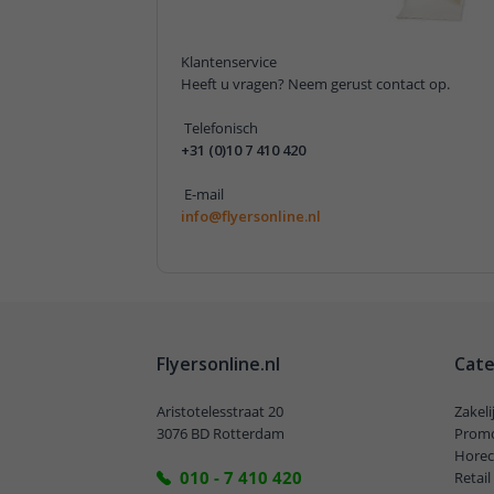
Klantenservice
Heeft u vragen? Neem gerust contact op.
Telefonisch
+31 (0)10 7 410 420
E-mail
info@flyersonline.nl
Flyersonline.nl
Cate
Aristotelesstraat 20
Zakel
3076 BD Rotterdam
Promo
Horec
010 - 7 410 420
Retai