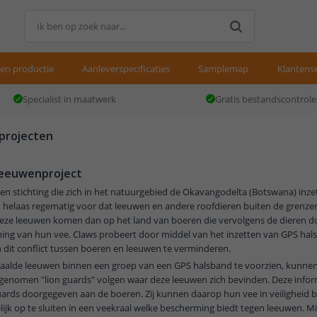
gen productie
Aanleverspecificaties
Samplemap
Klantense
Specialist in maatwerk
Gratis bestandscontrole
 projecten
leeuwenproject
een stichting die zich in het natuurgebied de Okavangodelta (Botswana) inze
helaas regematig voor dat leeuwen en andere roofdieren buiten de grenzen
Deze leeuwen komen dan op het land van boeren die vervolgens de dieren d
ing van hun vee. Claws probeert door middel van het inzetten van GPS ha
 dit conflict tussen boeren en leeuwen te verminderen.
aalde leeuwen binnen een groep van een GPS halsband te voorzien, kunn
 genomen "lion guards" volgen waar deze leeuwen zich bevinden. Deze info
uards doorgegeven aan de boeren. Zij kunnen daarop hun vee in veiligheid
elijk op te sluiten in een veekraal welke bescherming biedt tegen leeuwen. 