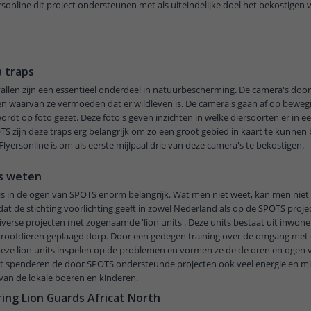
rsonline dit project ondersteunen met als uiteindelijke doel het bekostigen 
 traps
llen zijn een essentieel onderdeel in natuurbescherming. De camera's doo
n waarvan ze vermoeden dat er wildleven is. De camera's gaan af op bewegin
ordt op foto gezet. Deze foto's geven inzichten in welke diersoorten er in e
S zijn deze traps erg belangrijk om zo een groot gebied in kaart te kunnen
Flyersonline is om als eerste mijlpaal drie van deze camera's te bekostigen.
is weten
is in de ogen van SPOTS enorm belangrijk. Wat men niet weet, kan men niet
at de stichting voorlichting geeft in zowel Nederland als op de SPOTS projec
verse projecten met zogenaamde 'lion units'. Deze units bestaat uit inwone
 roofdieren geplaagd dorp. Door een gedegen training over de omgang met 
ze lion units inspelen op de problemen en vormen ze de de oren en ogen v
t spenderen de door SPOTS ondersteunde projecten ook veel energie en m
van de lokale boeren en kinderen.
ring Lion Guards Africat North