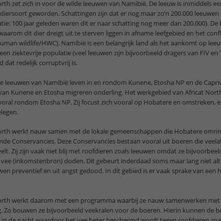
orth zet zich in voor de wilde leeuwen van Namibië. De leeuw is inmiddels ee
diersoort geworden. Schattingen zijn dat er nog maar zo’n 200.000 leeuwen i
catie: 100 jaar geleden waren dit er naar schatting nog meer dan 200.000). De 
aarom dit dier dreigt uit te sterven liggen in afname leefgebied en het conf
human wildlife/HWC). Namibië is een belangrijk land als het aankomt op leeu
een ziektevrije populatie (veel leeuwen zijn bijvoorbeeld dragers van FIV e
d dat redelijk corruptvrij is.
e leeuwen van Namibië leven in en rondom Kunene, Etosha NP en de Caprivi
an Kunene en Etosha migreren onderling. Het werkgebied van Africat North
oral rondom Etosha NP. Zij focust zich vooral op Hobatere en omstreken, 
legen.
North werkt nauw samen met de lokale gemeenschappen die Hobatere omrin
e Conservancies. Deze Conservancies bestaan vooral uit boeren die veelal a
elt. Zij zijn vaak niet blij met roofdieren zoals leeuwen omdat ze bijvoorbeel
vee (inkomstenbron) doden. Dit gebeurt inderdaad soms maar lang niet alt
wen preventief en uit angst gedood. In dit gebied is er vaak sprake van een 
North werkt daarom met een programma waarbij ze nauw samenwerken met 
g. Zo bouwen ze bijvoorbeeld veekralen voor de boeren. Hierin kunnen de 
 in de nacht waardoor het vee beter beschermd wordt tegen roofdieren zoa