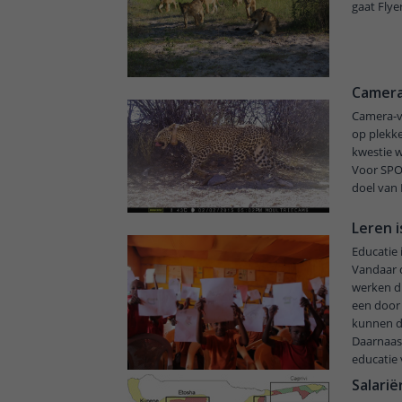
gaat Flye
Camera
Camera-va
op plekke
kwestie w
Voor SPOT
doel van 
Leren 
Educatie 
Vandaar d
werken di
een door
kunnen de
Daarnaas
educatie 
Salarië