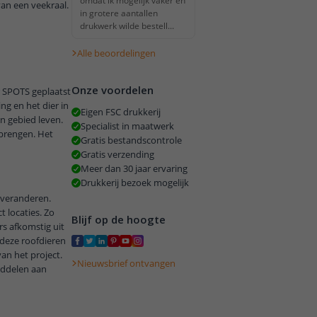
omdat ik mogelijk vaker en
van een veekraal.
in grotere aantallen
drukwerk wilde bestell...
Alle beoordelingen
Onze voordelen
r SPOTS geplaatst
g en het dier in
Eigen FSC drukkerij
en gebied leven.
Specialist in maatwerk
 brengen. Het
Gratis bestandscontrole
Gratis verzending
Meer dan 30 jaar ervaring
Drukkerij bezoek mogelijk
 veranderen.
t locaties. Zo
Blijf op de hoogte
rs afkomstig uit
deze roofdieren
an het project.
Nieuwsbrief ontvangen
iddelen aan