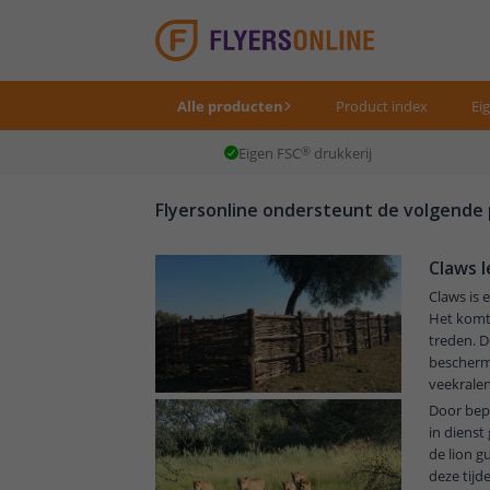
Alle producten
Product index
Ei
Eigen FSC
®
drukkerij
Flyersonline ondersteunt de volgende
Claws 
Claws is 
Het komt 
treden. 
bescherm
veekralen
Door bep
in dienst
de lion g
deze tijd