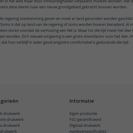
en in het wild maar door omstandigheden verplaatst moeten worden. Het du
vorens deze dieren naar een nieuw grondgebied gebracht kunnen worden.
de regering toestemming geven en moet er land gevonden worden geschikt 
g. Soms is dat op land van de regering of soms worden boeren benaderd. Al m
ken duren voordat de verhuizing een feit is. Maar tot die tijd meot het dier 
n worden. Zo’n nieuwe omgeving is een grote stressfactor voor het dier. He
k dat hun verblijf in ieder geval enigszins comfortabel is gedurende die tijd.
gorieën
Informatie
ijk drukwerk
Eigen productie
tie drukwerk
FSC-gecertificeerd
a drukwerk
Digitaal drukwerk
l drukwerk
Aanleverspecificaties