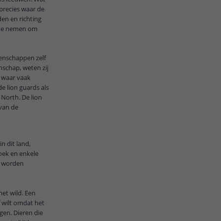
 precies waar de
en en richting
 te nemen om
eenschappen zelf
schap, weten zij
n waar vaak
e lion guards als
 North. De lion
 van de
n dit land,
oek en enkele
n worden
et wild. Een
f wilt omdat het
gen. Dieren die