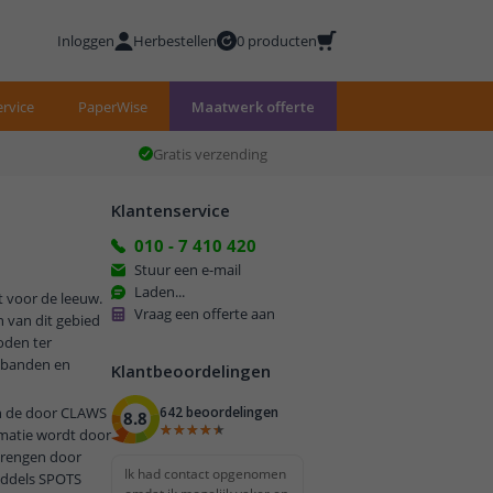
Inloggen
Herbestellen
0 producten
rvice
PaperWise
Maatwerk offerte
Gratis verzending
Klantenservice
010 - 7 410 420
Stuur een e-mail
Laden...
t voor de leeuw.
Vraag een offerte aan
 van dit gebied
oden ter
lsbanden en
Klantbeoordelingen
en de door CLAWS
642 beoordelingen
8.8
★★★★★
★★★★★
rmatie wordt door
 brengen door
Ik had contact opgenomen
Middels SPOTS