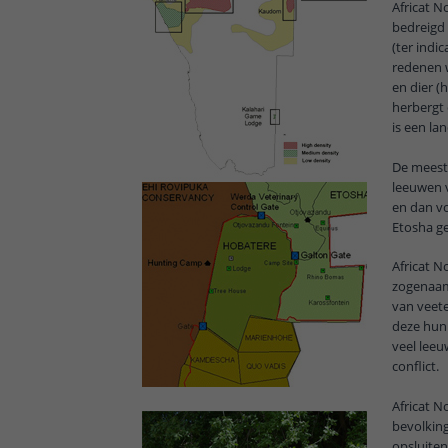
Africat N
bedreigd 
(ter indi
redenen w
en dier (
herbergt 
is een lan
De meest
leeuwen v
en dan vo
Etosha ge
Africat 
zogenaamd
van veete
deze hun 
veel leeu
conflict.
Africat 
bevolkin
opsluiten