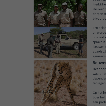
hierbij h
leeuwen 
dorpen t
bijvoorbe
Een belan
en worde
ook wat e
sprake is
leeuwen d
guards zi
gemeensc
Bouwen 
Het door 
waaronder
dependan
teruggepl
Op het h
boer belt
een ‘prob