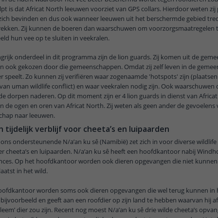
elpt is dat Africat North leeuwen voorziet van GPS collars. Hierdoor weten zij
zich bevinden en dus ook wanneer leeuwen uit het berschermde gebied tred
rekken. Zij kunnen de boeren dan waarschuwen om voorzorgsmaatregelen
eld hun vee op te sluiten in veekralen.
grijk onderdeel in dit programma zijn de lion guards. Zij komen uit de gem
n ook gekozen door die gemeenschappen. Omdat zij zelf leven in de gemeen
r speelt. Zo kunnen zij verifiëren waar zogenaamde 'hotspots' zijn (plaatse
 van uman wildlife conflict) en waar veekralen nodig zijn. Ook waarschuwen d
e dorpen naderen. Op dit moment zijn er 4 lion guards in dienst van Africat
jn de ogen en oren van Africat North. Zij weten als geen ander de gevoelens
hap naar leeuwen.
tijdelijk verblijf voor cheeta’s en luipaarden
ons ondersteunende N/a’an ku sê (Namibië) zet zich in voor diverse wildlife i
 cheeta’s en luipaarden. N/a’an ku sê heeft een hoofdkantoor nabij Windh
ces. Op het hoofdkantoor worden ook dieren opgevangen die niet kunne
aatst in het wild.
oofdkantoor worden soms ook dieren opgevangen die wel terug kunnen in h
 bijvoorbeeld en geeft aan een roofdier op zijn land te hebben waarvan hij a
leem’ dier zou zijn. Recent nog moest N/a’an ku sê drie wilde cheeta’s opvan