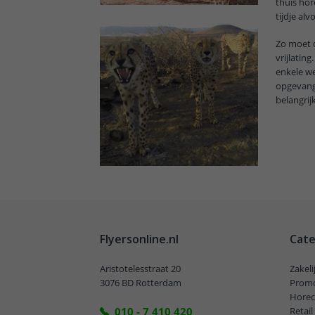
thuis hor
tijdje al
Zo moet 
vrijlatin
enkele we
opgevange
belangrij
Flyersonline.nl
Cate
Aristotelesstraat 20
Zakel
3076 BD Rotterdam
Promo
Horec
010 - 7 410 420
Retai