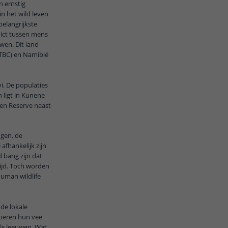
n ernstig
n het wild leven
belangrijkste
lict tussen mens
wen. Dit land
n TBC) en Namibië
. De populaties
 ligt in Kunene
een Reserve naast
gen, de
fhankelijk zijn
d bang zijn dat
ijd. Toch worden
human wildlife
de lokale
boeren hun vee
ls leeuwen. Wat